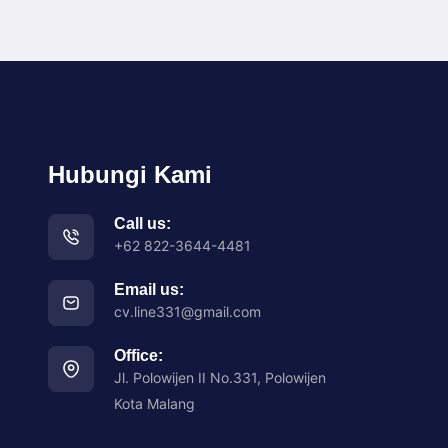
Hubungi Kami
Call us:
+62 822-3644-4481
Email us:
cv.line331@gmail.com
Office:
Jl. Polowijen II No.331, Polowijen
Kota Malang